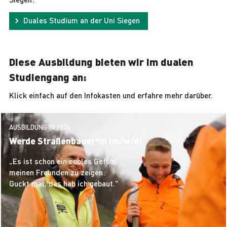
Duales Studium an der Uni Siegen
Diese Ausbildung bieten wir im dualen
Studiengang an:
Klick einfach auf den Infokasten und erfahre mehr darüber.
AUSBILDUNG IN 2026
Werde Straßenbauer*in (m/w/d)
„Es ist schon ein cooles Gefühl
meinen Freunden zu zeigen:
Guckt mal, das hab ich gebaut."